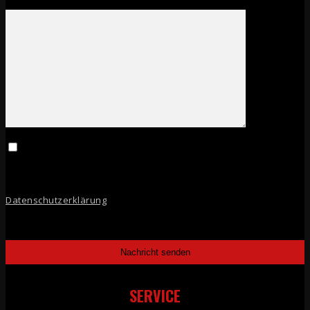
Deine Nachricht an Tuning Concepts
Ich habe die Datenschutzbestimmungen zur Kenntnis
genommen. Informationen zum verantwortungsvollen Umgang mit
Ihren persönlichen Daten finden Sie in unserer
Datenschutzerklärung
.
SERVICE