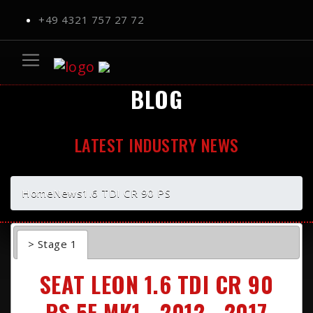
+49 4321 757 27 72
BLOG
LATEST INDUSTRY NEWS
Home
News
1.6 TDI CR 90 PS
> Stage 1
SEAT LEON 1.6 TDI CR 90
PS 5F MK1 - 2012 - 2017