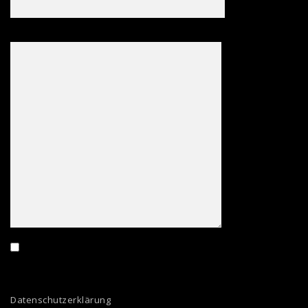
Deine Nachricht an Tuning Concepts
Ich habe die Datenschutzbestimmungen zur Kenntnis
genommen. Informationen zum verantwortungsvollen Umgang
mit Ihren persönlichen Daten finden Sie in unserer
Datenschutzerklärung
.