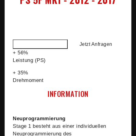
VORHER
NACHHER
Leistung (PS)
90
140
Drehmoment
230
310
Weitere Informationen
Jetzt Anfragen
+ 56%
Leistung (PS)
+ 35%
Drehmoment
INFORMATION
Neuprogrammierung
Stage 1 besteht aus einer individuellen
Neuprogrammierung des