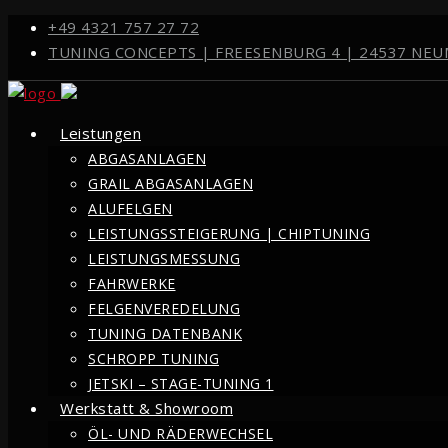
+49 4321 757 27 72
TUNING CONCEPTS | FREESENBURG 4 | 24537 NE
Leistungen
ABGASANLAGEN
GRAIL ABGASANLAGEN
ALUFELGEN
LEISTUNGSSTEIGERUNG | CHIPTUNING
LEISTUNGSMESSUNG
FAHRWERKE
FELGENVEREDELUNG
TUNING DATENBANK
SCHROPP TUNING
JETSKI – STAGE-TUNING 1
Werkstatt & Showroom
ÖL- UND RÄDERWECHSEL