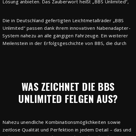
Lösung anbieten. Das Zauberwort heißt „BBS Unlimited“,
denn mit dem neuen Label hat der Premium-Hersteller
BBS das Rad nochmal neu erfunden. Hinter BBS Unlimited
Die in Deutschland gefertigten Leichtmetallräder „BBS
verbergen sich ausgewählte Flow-Forming-Räder mit
Unlimited“ passen dank ihrem innovativen Nabenadapter-
einer einzigartigen Technologie, die über Tuning Concepts
System nahezu an alle gängigen Fahrzeuge. Ein weiterer
auch zu Ihnen und Ihrem Auto kommen – denn wir sind
Meilenstein in der Erfolgsgeschichte von BBS, die durch
BBS Unlimited Wheel Experts.
Leidenschaft für den Motorsport und das Streben nach
Perfektion gekennzeichnet ist. Alles begann im Jahr 1970,
als Heinrich Baumgartner und Klaus Brand ihr
Unternehmen in Schiltach gründeten
. Schnell wurden die
drei Buchstaben BBS zur festen Größe im Motorsport und
WAS ZEICHNET DIE BBS
zum gefragten Markenzeichen bei qualitäts- und
UNLIMITED FELGEN AUS?
designbegeisterten Autofahrern in aller Welt.
Nahezu unendliche Kombinationsmöglichkeiten sowie
zeitlose Qualität und Perfektion in jedem Detail – das und