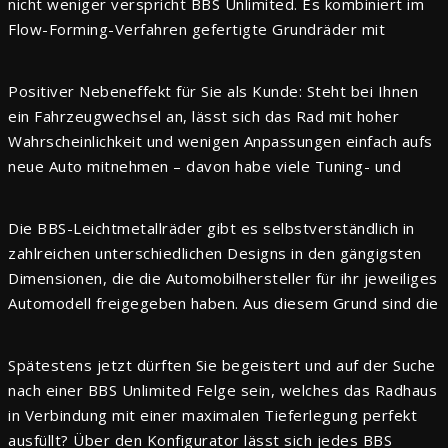
nicht weniger verspricht BBS Unlimited. Es kombiniert im
Flow-Forming-Verfahren gefertigte Grundräder mit
eigenen Nabenadaptern, fahrzeugspezifischen
Zentrierringen und bestimmten Befestigungsmaterialien.
Positiver Nebeneffekt für Sie als Kunde: Steht bei Ihnen
Dadurch erreicht BBS maximale Anwendungsvielfalt und
ein Fahrzeugwechsel an, lässt sich das Rad mit hoher
Flexibilität und kann künftig nahezu alle am Markt
Wahrscheinlichkeit und wenigen Anpassungen einfach aufs
vertretenen Fahrzeuge bedienen, ohne für jedes davon
neue Auto mitnehmen – davon habe viele Tuning- und
ein eigenes Rad zu entwickeln.
Felgen-Fans schon lange geträumt. Denn Felgen gehören
nach wie vor zu den beliebtesten und einfachsten
Die BBS-Leichtmetallräder gibt es selbstverständlich in
Methoden, das eigene Auto mit dem gewissen „Extra“ zu
zahlreichen unterschiedlichen Designs in den gängigsten
versehen.
Dimensionen, die die Automobilhersteller für ihr jeweiliges
Automodell freigegeben haben. Aus diesem Grund sind die
BBS-Räder je nach Größe und Breite auch mit einer ABE
erhältlich.
Spätestens jetzt dürften Sie begeistert und auf der Suche
nach einer BBS Unlimited Felge sein, welches das Radhaus
in Verbindung mit einer maximalen Tieferlegung perfekt
ausfüllt? Über den Konfigurator lässt sich jedes BBS