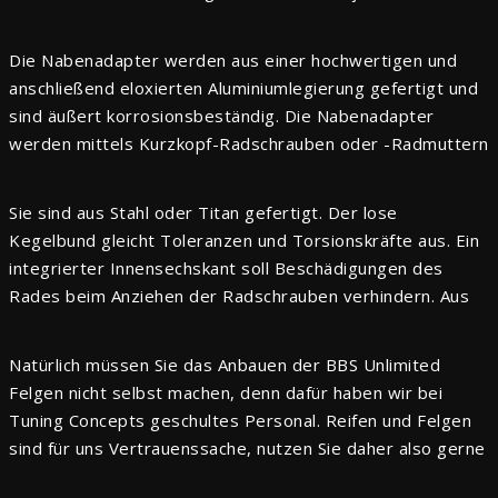
Unlimited Rad individuelle in Breite, Größe und
Einpresstiefe fahrzeugspezifisch bestellen. Das Beste
Die Nabenadapter werden aus einer hochwertigen und
daran: Durch das BBS Unlimited Nabenadaptersystem ist
anschließend eloxierten Aluminiumlegierung gefertigt und
es sogar noch möglich, die Einpresstiefe auch zu einem
sind äußert korrosionsbeständig. Die Nabenadapter
späteren Zeitpunkt weiter anzupassen.
werden mittels Kurzkopf-Radschrauben oder -Radmuttern
an der Radnabe befestigt, wobei die Montage mit eigens
für das „BBS Unlimited“-Programm entwickelten
Sie sind aus Stahl oder Titan gefertigt. Der lose
Radschrauben erfolgt.
Kegelbund gleicht Toleranzen und Torsionskräfte aus. Ein
integrierter Innensechskant soll Beschädigungen des
Rades beim Anziehen der Radschrauben verhindern. Aus
hochfestem Polyamid-Verbundwerkstoff gefertigte
Zentrierringe sorgen für eine optimale Zentrierung von
Natürlich müssen Sie das Anbauen der BBS Unlimited
Nabenadapter und Rad, so dass keine Vibrationen
Felgen nicht selbst machen, denn dafür haben wir bei
entstehen können.
Tuning Concepts geschultes Personal. Reifen und Felgen
sind für uns Vertrauenssache, nutzen Sie daher also gerne
unsere Services rund um das Thema Reifen, Räder &